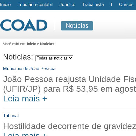
Início
Tributário-contábil
Jurídico
Trabalhista
I
Cursos
Você está em:
Início > Notícias
Notícias:
Município de João Pessoa
João Pessoa reajusta Unidade Fis
(UFIR/JP) para R$ 53,95 em agos
Leia mais +
Tribunal
Hostilidade decorrente de gravide
Leia mais +