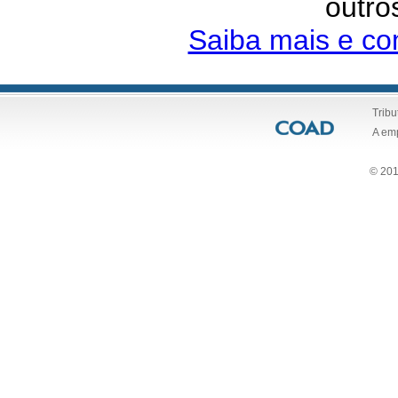
outro
Saiba mais e co
Tribu
A em
© 201