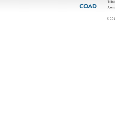
Tribu
A em
© 201