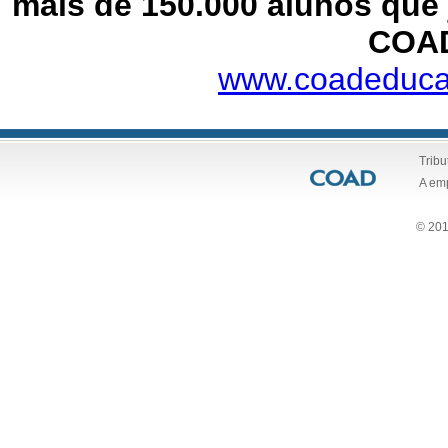
mais de 150.000 alunos que 
COA
www.coadeduca
Tribu
A em
© 201