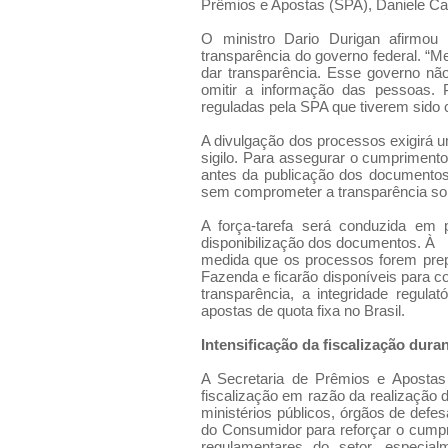
Prêmios e Apostas (SPA), Daniele Car
O ministro Dario Durigan afirmou
transparência do governo federal. 
dar transparência. Esse governo não
omitir a informação das pessoas. 
reguladas pela SPA que tiverem sido 
A divulgação dos processos exigirá u
sigilo. Para assegurar o cumprimento
antes da publicação dos documentos.
sem comprometer a transparência sobr
A força-tarefa será conduzida em 
disponibilização dos documentos. À
medida que os processos forem prepar
Fazenda e ficarão disponíveis para c
transparência, a integridade regul
apostas de quota fixa no Brasil.
Intensificação da fiscalização du
A Secretaria de Prêmios e Aposta
fiscalização em razão da realização
ministérios públicos, órgãos de def
do Consumidor para reforçar o cumpr
regulamentares do setor, especia