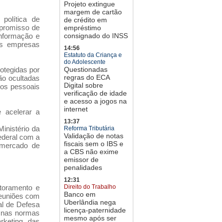
Projeto extingue
margem de cartão
política de
de crédito em
mpromisso de
empréstimo
informação e
consignado do INSS
as empresas
14:56
Estatuto da Criança e
do Adolescente
otegidas por
Questionadas
regras do ECA
ão ocultadas
Digital sobre
dos pessoais
verificação de idade
e acesso a jogos na
internet
 acelerar a
13:37
inistério da
Reforma Tributária
Validação de notas
ederal com a
fiscais sem o IBS e
o mercado de
a CBS não exime
emissor de
penalidades
12:31
toramento e
Direito do Trabalho
Banco em
reuniões com
Uberlândia nega
al de Defesa
licença-paternidade
nas normas
mesmo após ser
rketing das