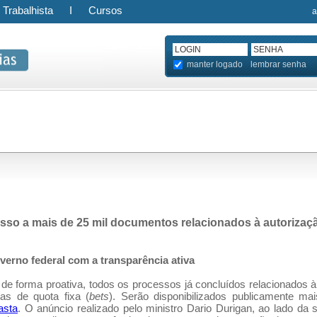
Trabalhista
I
Cursos
a
manter logado
lembrar senha
esso a mais de 25 mil documentos relacionados à autorizaç
erno federal com a transparência ativa
, de forma proativa, todos os processos já concluídos relacionados à
as de quota fixa (
bets
). Serão disponibilizados publicamente ma
asta
. O anúncio realizado pelo ministro Dario Durigan, ao lado da s