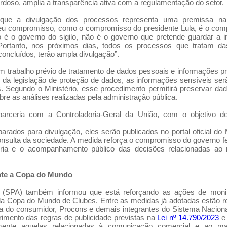
doso, amplia a transparência ativa com a regulamentação do setor.
 que a divulgação dos processos representa uma premissa na 
“Meu compromisso, como o compromisso do presidente Lula, é o co
 é o governo do sigilo, não é o governo que pretende guardar a 
Portanto, nos próximos dias, todos os processos que tratam d
concluídos, terão ampla divulgação”.
m trabalho prévio de tratamento de dados pessoais e informações pr
 da legislação de proteção de dados, as informações sensíveis ser
 Segundo o Ministério, esse procedimento permitirá preservar da
e as análises realizadas pela administração pública.
parceria com a Controladoria-Geral da União, com o objetivo de
ados para divulgação, eles serão publicados no portal oficial do M
onsulta da sociedade. A medida reforça o compromisso do governo f
atória e o acompanhamento público das decisões relacionadas a
rante a Copa do Mundo
s (SPA) também informou que está reforçando as ações de moni
 da Copa do Mundo de Clubes. Entre as medidas já adotadas estão 
esa do consumidor, Procons e demais integrantes do Sistema Nacion
imento das regras de publicidade previstas na
Lei nº 14.790/2023
e 
lmente aquelas relacionadas à comunicação comercial e ao ma