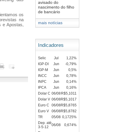
avisado do
nascimento do filho
de bancário
rientamos os
revistas na
mais notícias
s e Apostas,
Indicadores
Selic
Jul
1,22%
IGP-DI
Jun
-0,79%
IGP-M
Jun
0,5%
INCC
Jun
0,78%
INPC
Jun
0,14%
IPCA
Jun
0,16%
Dolar C
06/08
R$5,1011
Dolar V
06/08
R$5,1017
Euro C
06/08
R$5,8765
Euro V
06/08
R$5,8782
TR
05/08
0,1725%
Dep. até
06/08
0,674%
3-5-12