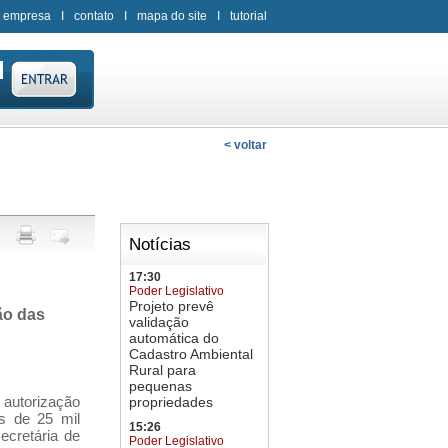
 empresa
I
contato
I
mapa do site
I
tutorial
< voltar
Notícias
17:30
Poder Legislativo
Projeto prevê
ão das
validação
automática do
Cadastro Ambiental
Rural para
pequenas
 autorização
propriedades
is de 25 mil
15:26
ecretária de
Poder Legislativo