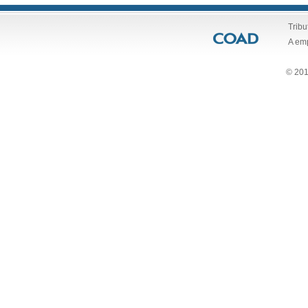
Tribu
A em
© 201