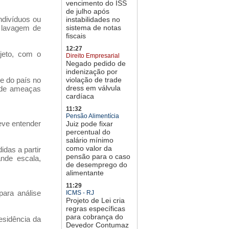
vencimento do ISS
de julho após
ndivíduos ou
instabilidades no
, lavagem de
sistema de notas
fiscais
12:27
jeto, com o
Direito Empresarial
Negado pedido de
indenização por
e do país no
violação de trade
dress em válvula
 de ameaças
cardíaca
11:32
Pensão Alimentícia
deve entender
Juiz pode fixar
percentual do
salário mínimo
como valor da
idas a partir
pensão para o caso
ande escala,
de desemprego do
alimentante
11:29
ara análise
ICMS - RJ
Projeto de Lei cria
regras específicas
para cobrança do
esidência da
Devedor Contumaz