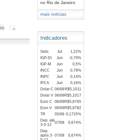
no Rio de Janeiro
mais notícias
Indicadores
Selic
Jul
1,22%
IGP-DI
Jun
-0,79%
IGP-M
Jun
0,5%
INCC
Jun
0,78%
INPC
Jun
0,14%
IPCA
Jun
0,16%
Dolar C
06/08
R$5,1011
Dolar V
06/08
R$5,1017
Euro C
06/08
R$5,8765
Euro V
06/08
R$5,8782
TR
05/08
0,1725%
Dep. até
07/08
0,674%
3-5-12
Dep.
após 3-
07/08
0,674%
5-12