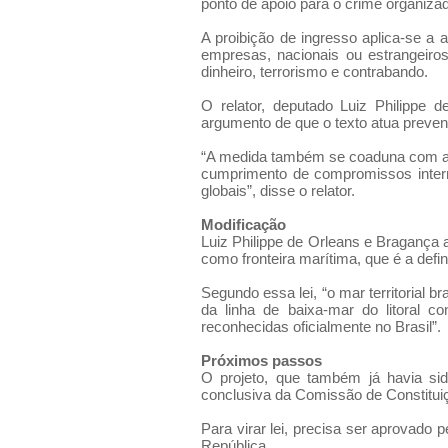
ponto de apoio para o crime organizad
A proibição de ingresso aplica-se a 
empresas, nacionais ou estrangeiros
dinheiro, terrorismo e contrabando.
O relator, deputado Luiz Philippe
argumento de que o texto atua preventi
“A medida também se coaduna com a at
cumprimento de compromissos inter
globais”, disse o relator.
Modificação
Luiz Philippe de Orleans e Bragança a
como fronteira marítima, que é a defin
Segundo essa lei, “o mar territorial 
da linha de baixa-mar do litoral co
reconhecidas oficialmente no Brasil”.
Próximos passos
O projeto, que também já havia si
conclusiva da Comissão de Constituiç
Para virar lei, precisa ser aprovado
República.