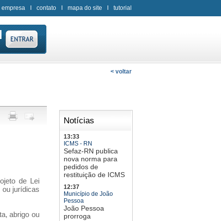
 empresa
I
contato
I
mapa do site
I
tutorial
< voltar
Notícias
13:33
ICMS - RN
Sefaz-RN publica
nova norma para
pedidos de
restituição de ICMS
jeto de Lei
12:37
 ou jurídicas
Município de João
Pessoa
João Pessoa
a, abrigo ou
prorroga