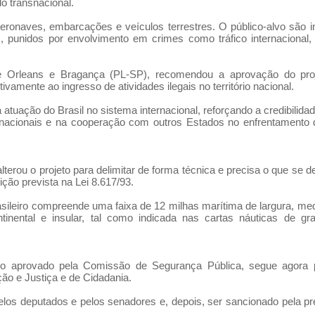
o transnacional.
aeronaves, embarcações e veículos terrestres. O público-alvo são i
, punidos por envolvimento em crimes como tráfico internacional
 de Orleans e Bragança (PL-SP), recomendou a aprovação do pro
vamente ao ingresso de atividades ilegais no território nacional.
uação do Brasil no sistema internacional, reforçando a credibilidad
nacionais e na cooperação com outros Estados no enfrentamento
lterou o projeto para delimitar de forma técnica e precisa o que se 
ição prevista na Lei 8.617/93.
brasileiro compreende uma faixa de 12 milhas marítima de largura, med
ntinental e insular, tal como indicada nas cartas náuticas de gr
do aprovado pela Comissão de Segurança Pública, segue agora p
ão e Justiça e de Cidadania.
 pelos deputados e pelos senadores e, depois, ser sancionado pela pr