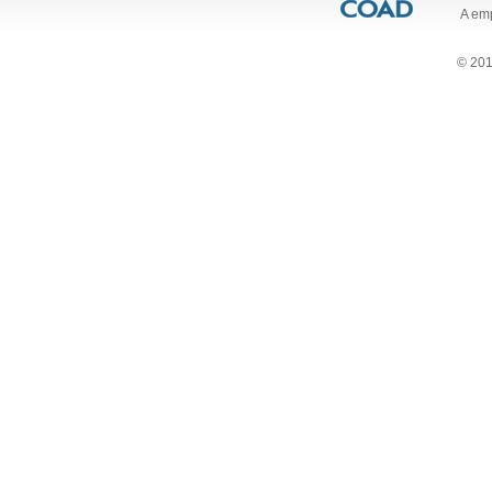
A em
© 201